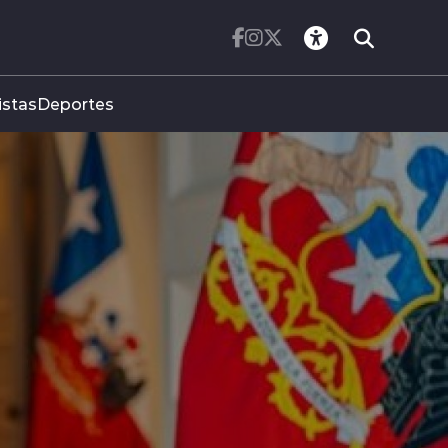
istas
Deportes