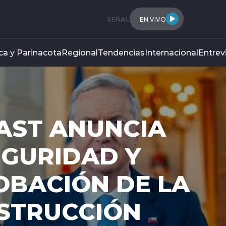
SEÑAL
EN VIVO
ca y Parinacota
Regional
Tendencias
Internacional
Entrev
AST ANUNCIA
EGURIDAD Y
OBACIÓN DE LA
NSTRUCCIÓN