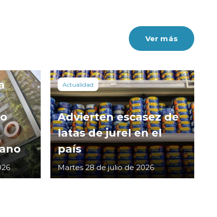
Ver más
a
Actualidad
co
Advierten escasez de
latas de jurel en el
cano
país
026
Martes 28 de julio de 2026