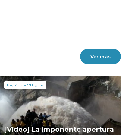
Ver más
Región de OHiggins
[Video] La imponente apertura