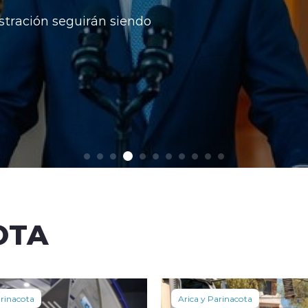
stración seguirán siendo
OTA
arinacota
Arica y Parinacota