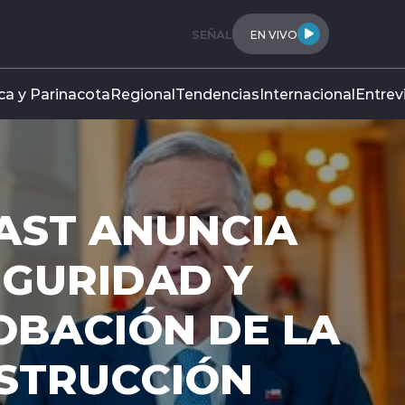
SEÑAL
EN VIVO
ca y Parinacota
Regional
Tendencias
Internacional
Entrev
AST ANUNCIA
EGURIDAD Y
OBACIÓN DE LA
NSTRUCCIÓN