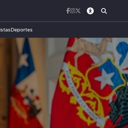
istas
Deportes