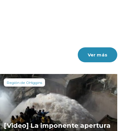
Ver más
Región de OHiggins
[Video] La imponente apertura