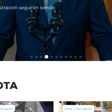
stración seguirán siendo
OTA
arinacota
Arica y Parinacota