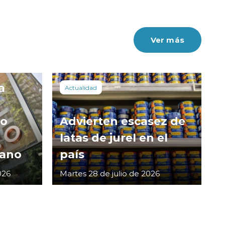
Ver más
a
Actualidad
co
Advierten escasez de
latas de jurel en el
cano
país
026
Martes 28 de julio de 2026