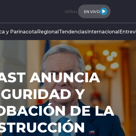
SEÑAL
EN VIVO
ca y Parinacota
Regional
Tendencias
Internacional
Entrev
AST ANUNCIA
EGURIDAD Y
OBACIÓN DE LA
NSTRUCCIÓN