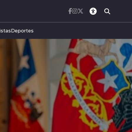
istas
Deportes