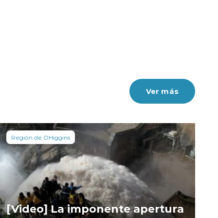
Ver más
Región de OHiggins
[Video] La imponente apertura