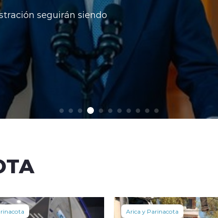
stración seguirán siendo
OTA
arinacota
Arica y Parinacota