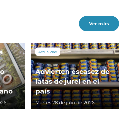
Ver más
a
Actualidad
co
Advierten escasez de
latas de jurel en el
cano
país
026
Martes 28 de julio de 2026