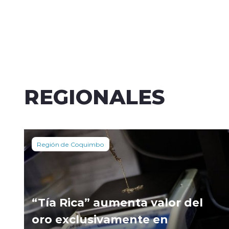
REGIONALES
Región de Coquimbo
“Tía Rica” aumenta valor del
oro exclusivamente en