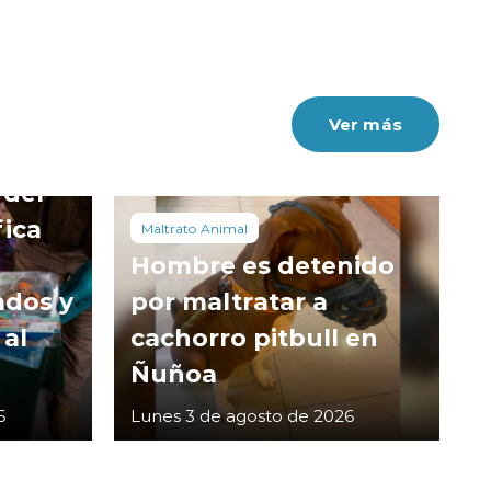
Ver más
 del
fica
Maltrato Animal
Hombre es detenido
ados y
por maltratar a
 al
cachorro pitbull en
Ñuñoa
6
Lunes 3 de agosto de 2026