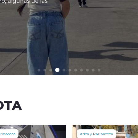
OTA
arinacota
Arica y Parinacota