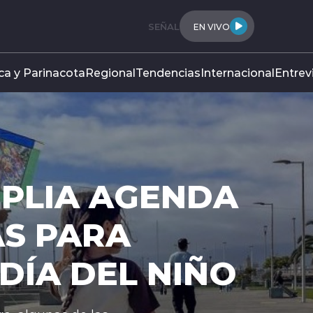
SEÑAL
EN VIVO
ca y Parinacota
Regional
Tendencias
Internacional
Entrev
AGENDA
A
L NIÑO