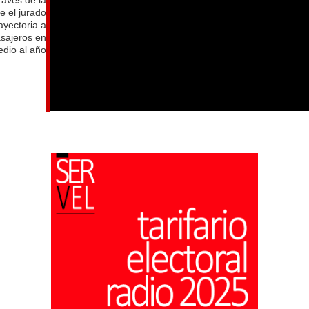
e el jurado
ayectoria a
asajeros en
dio al año