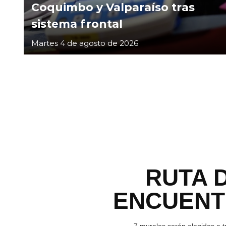
Coquimbo y Valparaíso tras
sistema frontal
Martes 4 de agosto de 2026
RUTA 
ENCUEN
7 murales serán elegidos a t