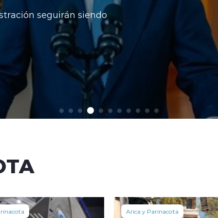
ición, desde donde
ial.
OTA
arinacota
Arica y Parinacota