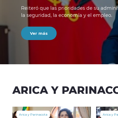
luego de recursos impuestos por la opos
critican la norma por desigualdad territor
Ver más
ARICA Y PARINAC
Arica y Parinacota
Arica y P