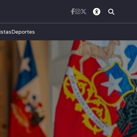
istas
Deportes