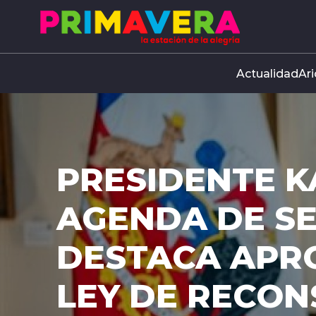
Click acá para ir directamente al contenido
Actualidad
Ari
A LEY: SENAD
DESPACHO DE
RECONSTRUCC
Ahora la ley deberá superar la revisión d