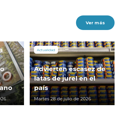
Ver más
a
Actualidad
co
Advierten escasez de
latas de jurel en el
cano
país
026
Martes 28 de julio de 2026