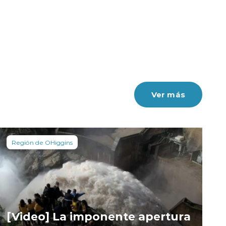
Ver más
Región de OHiggins
[Video] La imponente apertura