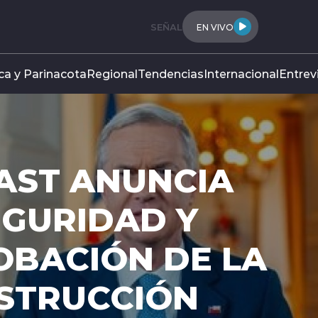
SEÑAL
EN VIVO
ca y Parinacota
Regional
Tendencias
Internacional
Entrev
O COMPLETA
 PROYECTO DE
IÓ NACIONAL
el Tribunal Constitucional