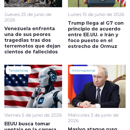
Jueves 25 de junio de
Lunes 15 de junio de 2026
2026
Trump llega al G7 con
Venezuela enfrenta
principio de acuerdo
una de sus peores
entre EE.UU. e Irán y
tragedias tras dos
foco puesto en el
terremotos que dejan
estrecho de Ormuz
cientos de fallecidos
Tendencias
Internacional
Viernes 5 de junio de 2026
Miércoles 3 de junio de
2026
EEUU busca tomar
Masivo ataque ruso
ventaja en la carrera