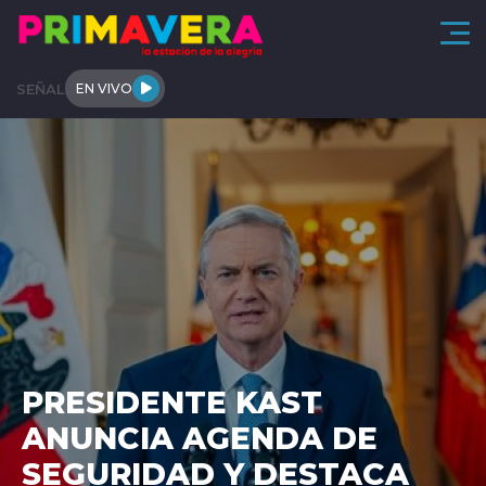
Click acá para ir directamente al contenido
SEÑAL
EN VIVO
Actualidad
Arica y Parinacota
Regional
Tendencias
Internacional
Entrevistas
A LEY: SENADO COMPLETA
DESPACHO DE PROYECTO
Deportes