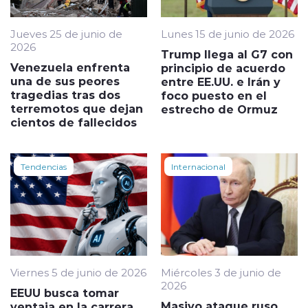
Jueves 25 de junio de
Lunes 15 de junio de 2026
2026
Trump llega al G7 con
Venezuela enfrenta
principio de acuerdo
una de sus peores
entre EE.UU. e Irán y
tragedias tras dos
foco puesto en el
terremotos que dejan
estrecho de Ormuz
cientos de fallecidos
Tendencias
Internacional
Viernes 5 de junio de 2026
Miércoles 3 de junio de
2026
EEUU busca tomar
Masivo ataque ruso
ventaja en la carrera