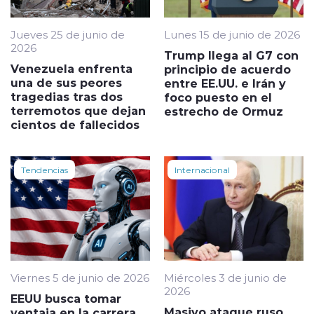
Jueves 25 de junio de
Lunes 15 de junio de 2026
2026
Trump llega al G7 con
Venezuela enfrenta
principio de acuerdo
una de sus peores
entre EE.UU. e Irán y
tragedias tras dos
foco puesto en el
terremotos que dejan
estrecho de Ormuz
cientos de fallecidos
Tendencias
Internacional
Viernes 5 de junio de 2026
Miércoles 3 de junio de
2026
EEUU busca tomar
Masivo ataque ruso
ventaja en la carrera