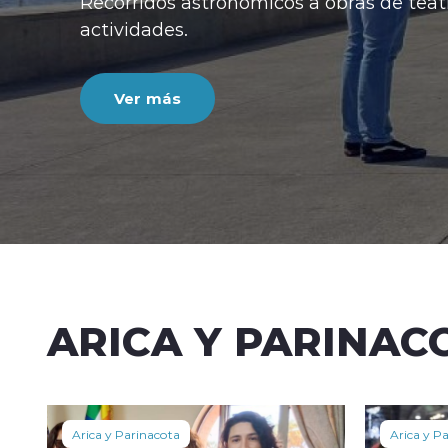
lgunas de las
ARICA Y PARINAC
Arica y Parinacota
Arica y P