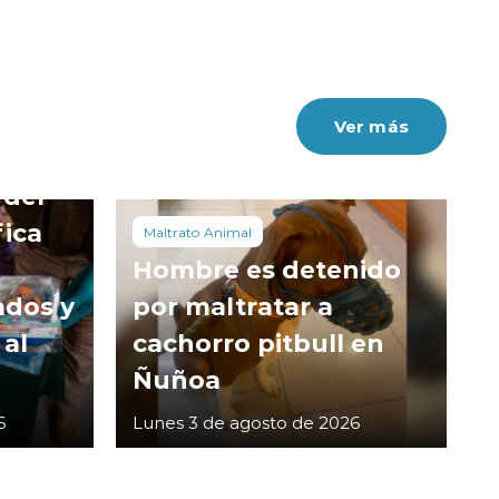
Ver más
 del
fica
Maltrato Animal
Hombre es detenido
ados y
por maltratar a
 al
cachorro pitbull en
Ñuñoa
6
Lunes 3 de agosto de 2026