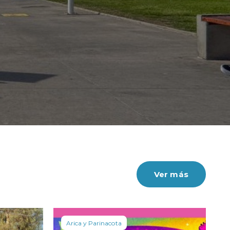
Con esto la baja acumulada se consolidó en 
Ver más
Ver más
Arica y Parinacota