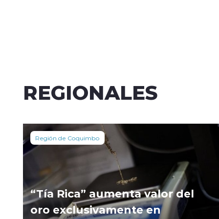
REGIONALES
Región de Coquimbo
“Tía Rica” aumenta valor del
oro exclusivamente en