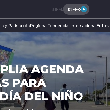
SEÑAL
EN VIVO
ca y Parinacota
Regional
Tendencias
Internacional
Entrev