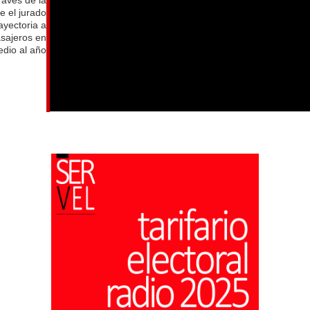
e el jurado
ayectoria a
asajeros en
dio al año