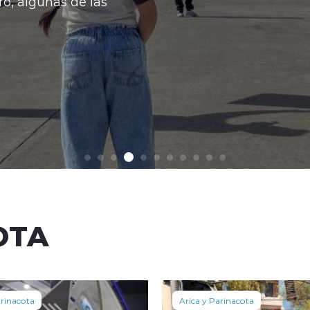
OTA
arinacota
Arica y Parinacota