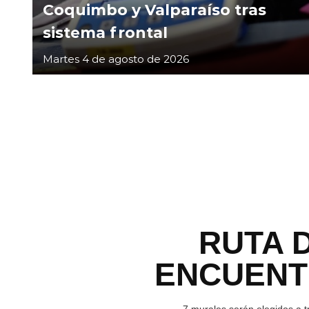
Coquimbo y Valparaíso tras
sistema frontal
Martes 4 de agosto de 2026
RUTA 
ENCUEN
7 murales serán elegidos a t