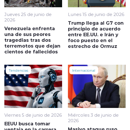
Jueves 25 de junio de
Lunes 15 de junio de 2026
2026
Trump llega al G7 con
Venezuela enfrenta
principio de acuerdo
una de sus peores
entre EE.UU. e Irán y
tragedias tras dos
foco puesto en el
terremotos que dejan
estrecho de Ormuz
cientos de fallecidos
Tendencias
Internacional
Viernes 5 de junio de 2026
Miércoles 3 de junio de
2026
EEUU busca tomar
Masivo ataque ruso
ventaja en la carrera