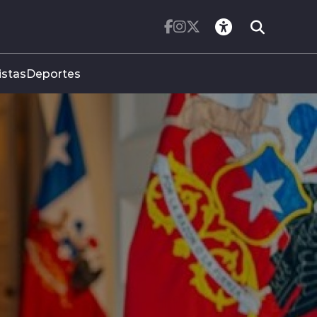
istas
Deportes