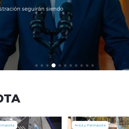
stración seguirán siendo
OTA
arinacota
Arica y Parinacota