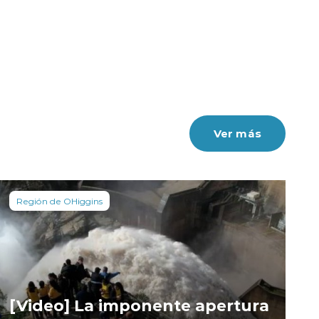
Ver más
Región de OHiggins
[Video] La imponente apertura