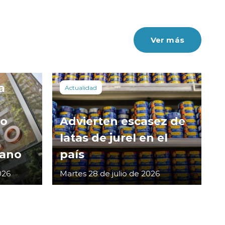
Ver más
a
Actualidad
co
Advierten escasez de
latas de jurel en el
cano
país
026
Martes 28 de julio de 2026