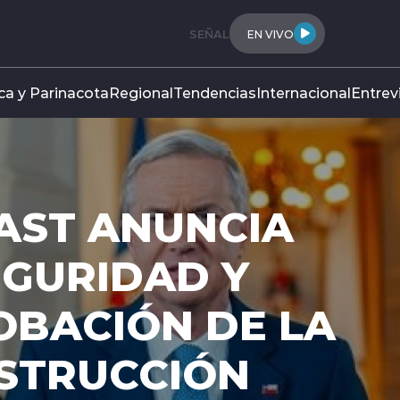
SEÑAL
EN VIVO
ca y Parinacota
Regional
Tendencias
Internacional
Entrev
AST ANUNCIA
EGURIDAD Y
OBACIÓN DE LA
NSTRUCCIÓN