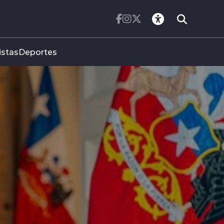
istas
Deportes
ETA
TO DE
ONAL
nal