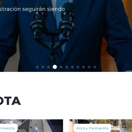
rsos impuestos por la oposición, desde donde
rma por desigualdad territorial.
OTA
arinacota
Arica y Parinacota