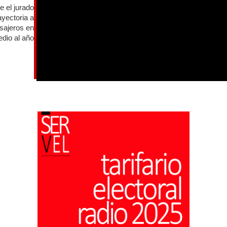
e el jurado
ayectoria a
asajeros en
dio al año