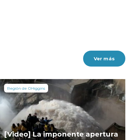
Ver más
Región de OHiggins
[Video] La imponente apertura