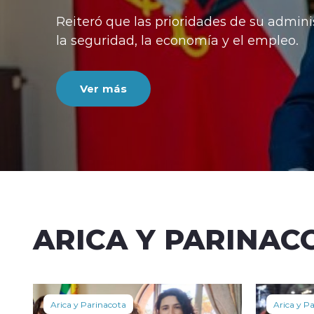
luego de recu
critican la no
Ver más
ARICA Y PARINAC
Arica y Parinacota
Arica y P