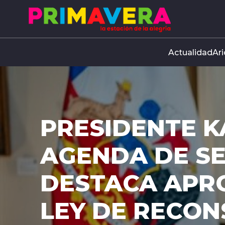
Click acá para ir directamente al contenido
Actualidad
Ari
A LE
DESP
RECO
Ahora la ley d