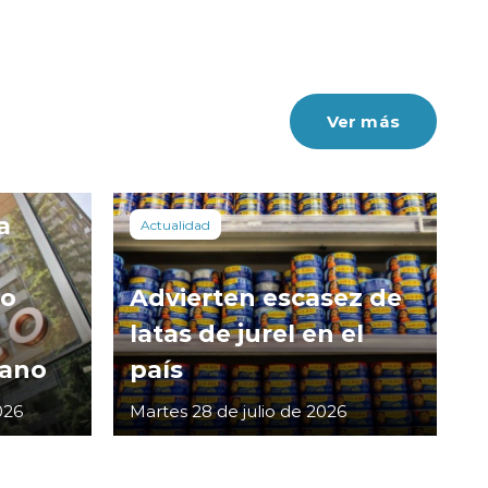
Ver más
a
Actualidad
co
Advierten escasez de
latas de jurel en el
cano
país
026
Martes 28 de julio de 2026