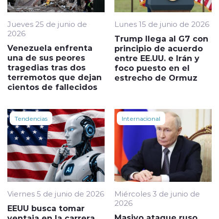
Jueves 25 de junio de
Lunes 15 de junio de 2026
2026
Trump llega al G7 con
Venezuela enfrenta
principio de acuerdo
una de sus peores
entre EE.UU. e Irán y
tragedias tras dos
foco puesto en el
terremotos que dejan
estrecho de Ormuz
cientos de fallecidos
Tendencias
Internacional
Viernes 5 de junio de 2026
Miércoles 3 de junio de
2026
EEUU busca tomar
Masivo ataque ruso
ventaja en la carrera